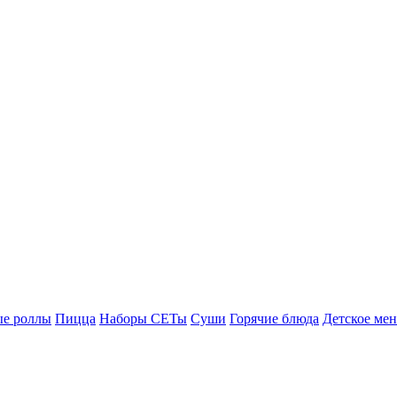
е роллы
Пицца
Наборы СЕТы
Суши
Горячие блюда
Детское ме