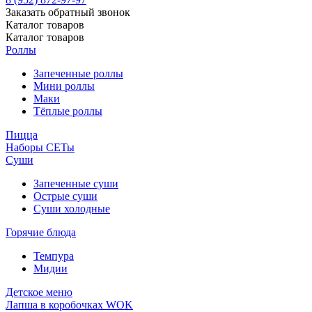
Заказать обратный звонок
Каталог
товаров
Каталог
товаров
Роллы
Запеченные роллы
Мини роллы
Маки
Тёплые роллы
Пицца
Наборы СЕТы
Суши
Запеченные суши
Острые суши
Суши холодные
Горячие блюда
Темпура
Мидии
Детское меню
Лапша в коробочках WOK