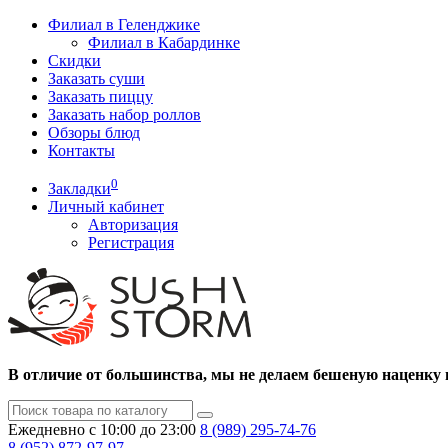
Филиал в Геленджике
Филиал в Кабардинке
Скидки
Заказать суши
Заказать пиццу
Заказать набор роллов
Обзоры блюд
Контакты
0
Закладки
Личный кабинет
Авторизация
Регистрация
В отличие от большинства, мы не делаем бешеную наценку 
Ежедневно с 10:00 до 23:00
8 (989)
295-74-76
8 (952)
872-97-97