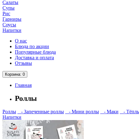
Салаты
Супы
Рис
Гарниры
Соусы
Напитки
О нас
Блюда по акции
Популярные блюда
Доставка и оплата
Отзывы
Корзина
: 0
Главная
Роллы
Роллы
- Запеченные роллы
- Мини роллы
- Маки
- Тёплы
Напитки