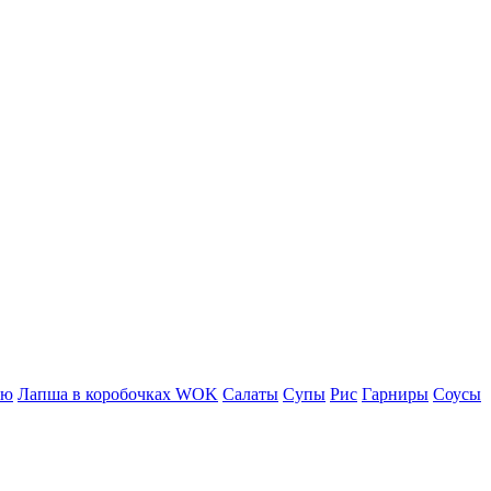
ню
Лапша в коробочках WOK
Салаты
Супы
Рис
Гарниры
Соусы