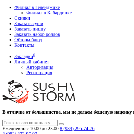
Филиал в Геленджике
Филиал в Кабардинке
Скидки
Заказать суши
Заказать пиццу
Заказать набор роллов
Обзоры блюд
Контакты
0
Закладки
Личный кабинет
Авторизация
Регистрация
В отличие от большинства, мы не делаем бешеную наценку 
Ежедневно с 10:00 до 23:00
8 (989)
295-74-76
8 (952)
872-97-97