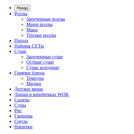
Назад
Роллы
Запеченные роллы
Мини роллы
Маки
Тёплые роллы
Пицца
Наборы СЕТы
Суши
Запеченные суши
Острые суши
Суши холодные
Горячие блюда
Темпура
Мидии
Детское меню
Лапша в коробочках WOK
Салаты
Супы
Рис
Гарниры
Соусы
Напитки