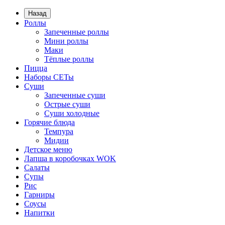
Назад
Роллы
Запеченные роллы
Мини роллы
Маки
Тёплые роллы
Пицца
Наборы СЕТы
Суши
Запеченные суши
Острые суши
Суши холодные
Горячие блюда
Темпура
Мидии
Детское меню
Лапша в коробочках WOK
Салаты
Супы
Рис
Гарниры
Соусы
Напитки