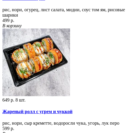
рис, нори, огурец, лист салата, мидии, соус том ям, рисовые
шарики
499 р.
В корзину
649 р.
8 шт.
Жареный ролл с угрем и чуккой
рис, нори, сыр креметте, водоросли чука, угорь, лук перо
599 р.