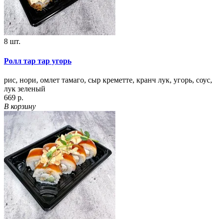
8 шт.
Ролл тар тар угорь
рис, нори, омлет тамаго, сыр креметте, кранч лук, угорь, соус,
лук зеленый
669 р.
В корзину