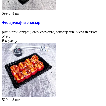
599 р.
8 шт.
Филадельфия эсколар
рис, нори, огурец, сыр креметте, эсколар х/К, икра палтуса
549 р.
В корзину
529 р.
8 шт.