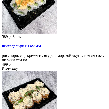
589 р.
8 шт.
Филадельфия Том Ям
рис, нори, сыр креметте, огурец, морской окунь, том ям соус,
шарики том ям
499 р.
В корзину