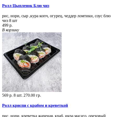
Ролл Цыпленок Блю чиз
рис, нори, сыр ,кура копч, огурец, чеддер ломтики, соус блю
чиз 8 шт
499 р.
В корзину
569 р.
8 шт.
270.00 гр.
Ролл криспи с крабом и креветкой
рис, нори, креветка жареная, краб, икра масаго, ореховый