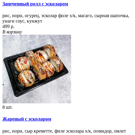
Запеченный ролл с эсколаром
рис, нори, огурец, эсколар филе х/к, масаго, сырная шапочка,
унаги соус, кунжут
499 р.
В корзину
8 шт.
Жареный с эсколаром
рис, нори, сыр креметте, филе эсколара х/к, помидор, омлет