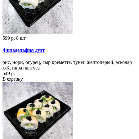
599 р.
8 шт.
Филадельфия дуэт
рис, нори, огурец, сыр креметте, тунец желтоперый, эсколар
х/К, икра палтуса
549 р.
В корзину