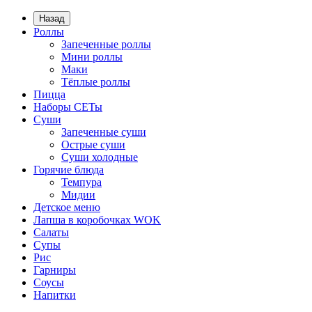
Назад
Роллы
Запеченные роллы
Мини роллы
Маки
Тёплые роллы
Пицца
Наборы СЕТы
Суши
Запеченные суши
Острые суши
Суши холодные
Горячие блюда
Темпура
Мидии
Детское меню
Лапша в коробочках WOK
Салаты
Супы
Рис
Гарниры
Соусы
Напитки