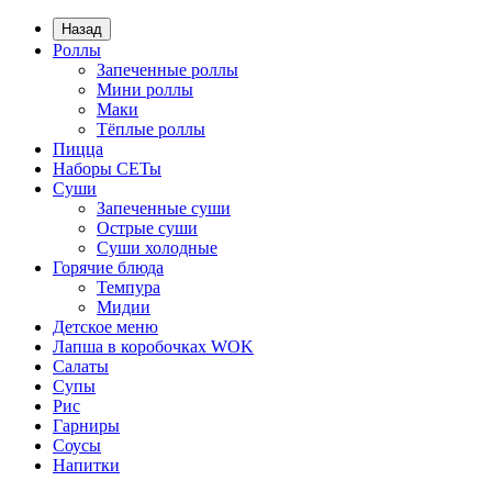
Назад
Роллы
Запеченные роллы
Мини роллы
Маки
Тёплые роллы
Пицца
Наборы СЕТы
Суши
Запеченные суши
Острые суши
Суши холодные
Горячие блюда
Темпура
Мидии
Детское меню
Лапша в коробочках WOK
Салаты
Супы
Рис
Гарниры
Соусы
Напитки