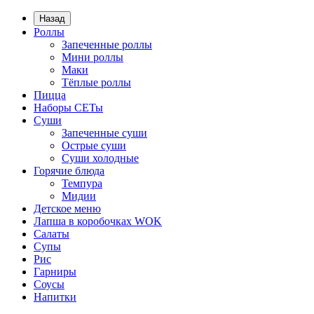
Назад
Роллы
Запеченные роллы
Мини роллы
Маки
Тёплые роллы
Пицца
Наборы СЕТы
Суши
Запеченные суши
Острые суши
Суши холодные
Горячие блюда
Темпура
Мидии
Детское меню
Лапша в коробочках WOK
Салаты
Супы
Рис
Гарниры
Соусы
Напитки