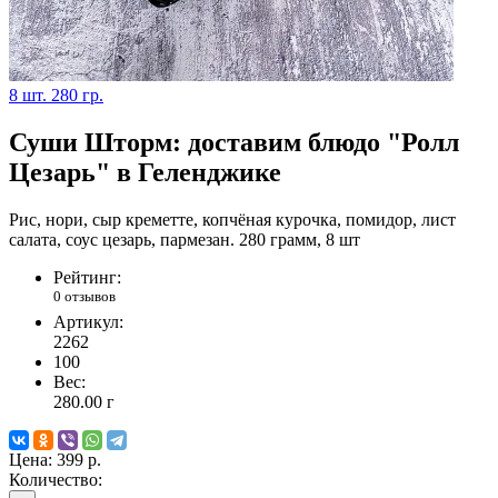
8 шт.
280 гр.
Суши Шторм: доставим блюдо "Ролл
Цезарь" в Геленджике
Рис, нори, сыр креметте, копчёная курочка, помидор, лист
салата, соус цезарь, пармезан. 280 грамм, 8 шт
Рейтинг:
0 отзывов
Артикул:
2262
100
Вес:
280.00
г
Цена:
399 р.
Количество: