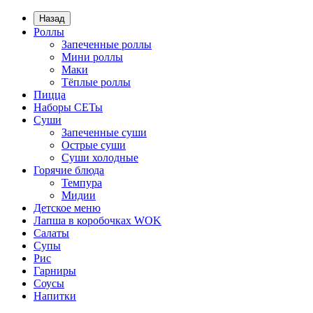
Назад
Роллы
Запеченные роллы
Мини роллы
Маки
Тёплые роллы
Пицца
Наборы СЕТы
Суши
Запеченные суши
Острые суши
Суши холодные
Горячие блюда
Темпура
Мидии
Детское меню
Лапша в коробочках WOK
Салаты
Супы
Рис
Гарниры
Соусы
Напитки