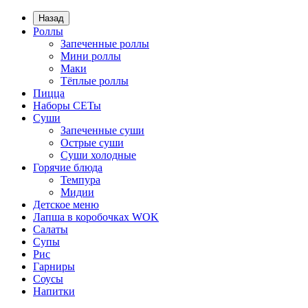
Назад
Роллы
Запеченные роллы
Мини роллы
Маки
Тёплые роллы
Пицца
Наборы СЕТы
Суши
Запеченные суши
Острые суши
Суши холодные
Горячие блюда
Темпура
Мидии
Детское меню
Лапша в коробочках WOK
Салаты
Супы
Рис
Гарниры
Соусы
Напитки