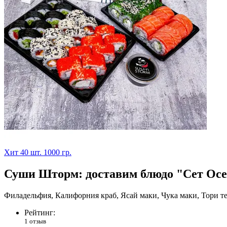
Хит
40 шт.
1000 гр.
Суши Шторм: доставим блюдо "Сет Осе
Филадельфия, Калифорния краб, Ясай маки, Чука маки, Тори т
Рейтинг:
1 отзыв