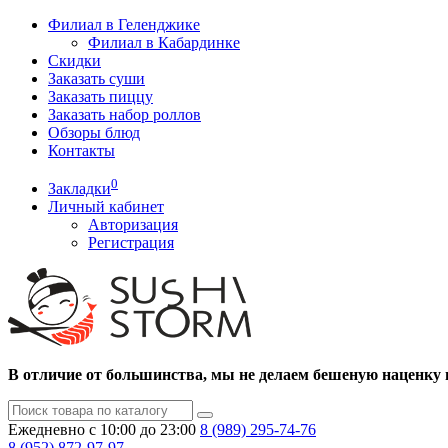
Филиал в Геленджике
Филиал в Кабардинке
Скидки
Заказать суши
Заказать пиццу
Заказать набор роллов
Обзоры блюд
Контакты
0
Закладки
Личный кабинет
Авторизация
Регистрация
В отличие от большинства, мы не делаем бешеную наценку 
Ежедневно с 10:00 до 23:00
8 (989)
295-74-76
8 (952)
872-97-97