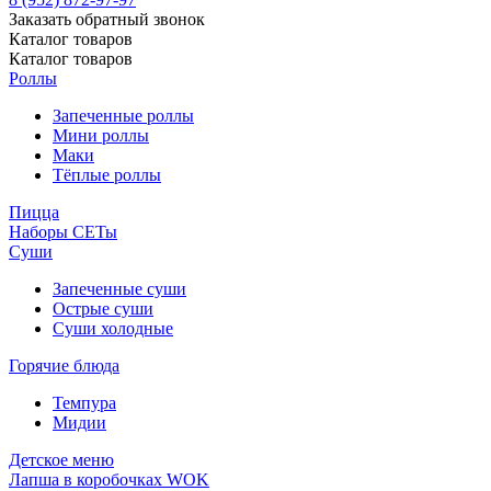
Заказать обратный звонок
Каталог
товаров
Каталог
товаров
Роллы
Запеченные роллы
Мини роллы
Маки
Тёплые роллы
Пицца
Наборы СЕТы
Суши
Запеченные суши
Острые суши
Суши холодные
Горячие блюда
Темпура
Мидии
Детское меню
Лапша в коробочках WOK