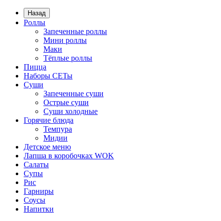
Назад
Роллы
Запеченные роллы
Мини роллы
Маки
Тёплые роллы
Пицца
Наборы СЕТы
Суши
Запеченные суши
Острые суши
Суши холодные
Горячие блюда
Темпура
Мидии
Детское меню
Лапша в коробочках WOK
Салаты
Супы
Рис
Гарниры
Соусы
Напитки